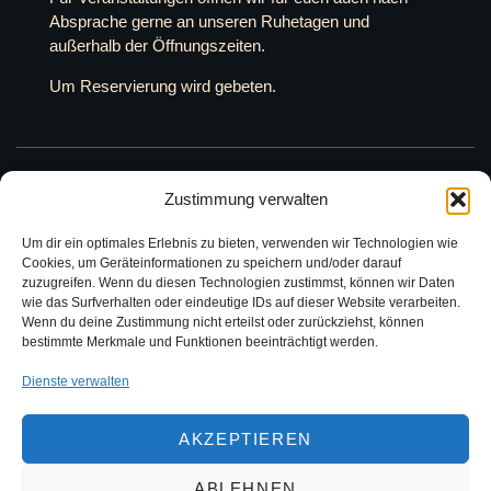
Absprache gerne an unseren Ruhetagen und
außerhalb der Öffnungszeiten.
Um Reservierung wird gebeten.
Zustimmung verwalten
Kontakt
+49 9683 9298050
Um dir ein optimales Erlebnis zu bieten, verwenden wir Technologien wie
Cookies, um Geräteinformationen zu speichern und/oder darauf
zuzugreifen. Wenn du diesen Technologien zustimmst, können wir Daten
info@schlossschaenkefriedenfels.de
wie das Surfverhalten oder eindeutige IDs auf dieser Website verarbeiten.
Wenn du deine Zustimmung nicht erteilst oder zurückziehst, können
Gemmingen-Straße 31
bestimmte Merkmale und Funktionen beeinträchtigt werden.
95688 Friedenfels
Dienste verwalten
zum Konktaktformular
AKZEPTIEREN
ABLEHNEN